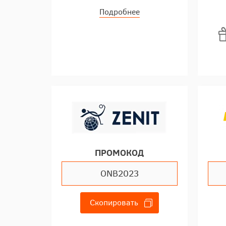
Подробнее
ПРОМОКОД
ONB2023
Скопировать