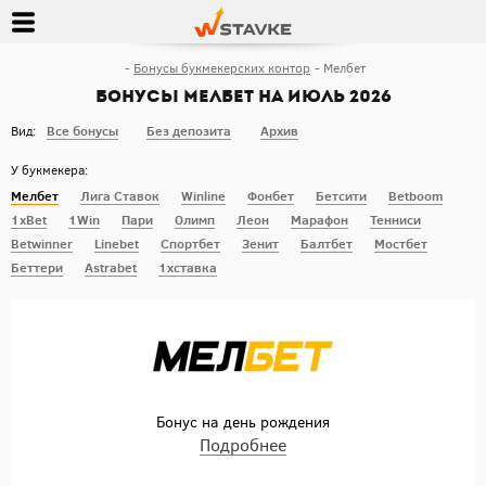
Бонусы букмекерских контор
Мелбет
Бонусы Мелбет на июль 2026
Все бонусы
Без депозита
Архив
Вид:
У букмекера:
Мелбет
Лига Ставок
Winline
Фонбет
Бетсити
Betboom
1xBet
1Win
Пари
Олимп
Леон
Марафон
Тенниси
Betwinner
Linebet
Спортбет
Зенит
Балтбет
Мостбет
Беттери
Astrabet
1хставка
Бонус на день рождения
Подробнее