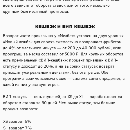
всего зависит от оборота ставок или от того, насколько
крупным был месячный проигрыш.
Кешбэк и ВИП-кешбэк
Возврат части проигрыша у «Мелбет» устроен на двух уровнях.
«Новый кешбэк для своих» ежемесячно возвращает фрибетом
до 4% от месячного минуса — от 200 до 40 000 рублей, если
проигрыш за месяц составил от 5000 ₽. Для крупных оборотов
есть премиальный «ВИП-кешбэк»: процент привязан к ВИП-
статусу и доходит до 20%, а на высоких статусах возврат
приходит уже реальными деньгами, без отыгрыша. Обе
программы взаимоисключающие — система сама определяет, в
какой из них участвует игрок.
ВИП-статусы — пять ступеней, от XS до XL — зарабатываются
оборотом ставок за 90 дней. Чем выше статус, тем больше
процент возврата:
XS
возврат 5%
S
возврат 7%