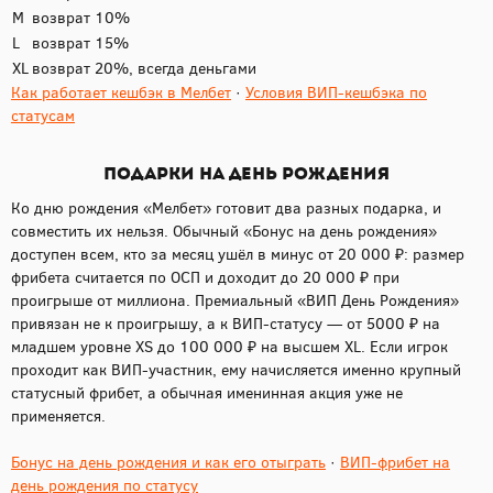
M
возврат 10%
L
возврат 15%
XL
возврат 20%, всегда деньгами
Как работает кешбэк в Мелбет
·
Условия ВИП-кешбэка по
статусам
Подарки на день рождения
Ко дню рождения «Мелбет» готовит два разных подарка, и
совместить их нельзя. Обычный «Бонус на день рождения»
доступен всем, кто за месяц ушёл в минус от 20 000 ₽: размер
фрибета считается по ОСП и доходит до 20 000 ₽ при
проигрыше от миллиона. Премиальный «ВИП День Рождения»
привязан не к проигрышу, а к ВИП-статусу — от 5000 ₽ на
младшем уровне XS до 100 000 ₽ на высшем XL. Если игрок
проходит как ВИП-участник, ему начисляется именно крупный
статусный фрибет, а обычная именинная акция уже не
применяется.
Бонус на день рождения и как его отыграть
·
ВИП-фрибет на
день рождения по статусу