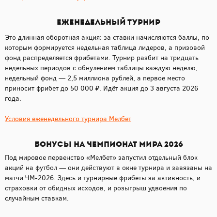
Еженедельный турнир
Это длинная оборотная акция: за ставки начисляются баллы, по
которым формируется недельная таблица лидеров, а призовой
фонд распределяется фрибетами. Турнир разбит на тридцать
недельных периодов с обнулением таблицы каждую неделю,
недельный фонд — 2,5 миллиона рублей, а первое место
приносит фрибет до 50 000 ₽. Идёт акция до 3 августа 2026
года.
Условия еженедельного турнира Мелбет
Бонусы на чемпионат мира 2026
Под мировое первенство «Мелбет» запустил отдельный блок
акций на футбол — они действуют в окне турнира и завязаны на
матчи ЧМ-2026. Здесь и турнирные фрибеты за активность, и
страховки от обидных исходов, и розыгрыш удвоения по
случайным ставкам.