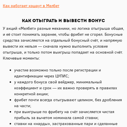
Как работает кэшаут в Мелбет
Как отыграть и вывести бонус
У акций «Мелбет» разные механики, но логика отыгрыша общая,
и её стоит понимать заранее, чтобы фрибет не сгорел. Бонусные
средства зачисляются на отдельный бонусный счёт, и напрямую
вывести их нельзя — сначала нужно выполнить условие
отыгрыша, и только потом выигрыш попадает на основной счёт.
Ключевые моменты:
участие возможно только после регистрации и
идентификации через ЦУПИС;
у каждого бонуса свой вейджер, минимальный
коэффициент и срок — их важно проверять в правилах
конкретной акции;
фрибет почти всегда отыгрывают целиком, без дробления
на части;
при выигрыше по фрибету на счёт зачисляется чистая
прибыль за вычетом номинала самой ставки;
ставки на «нарды», застрахованные пари и сделанные