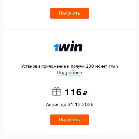
Получить
Установи приложение и получи 200 монет 1win
Подробнее
116
Акция до
31.12.2026
Получить