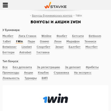
Бонусы букмекерских контор
1Win
Бонусы и акции 1Win
У букмекера:
Мелбет
Лига Ставок
Winline
Фонбет
Бетсити
Betboom
1xBet
1Win
Пари
Олимп
Леон
Марафон
Тенниси
Betwinner
Linebet
Спортбет
Зенит
Балтбет
Мостбет
Беттери
Astrabet
1хставка
Тип бонуса:
Все
Без депозита
За регистрацию
За депозит
Фрибеты
Промокоды
Акции
Кэшбэк
Страховка
На экспресс
Лояльность
Турниры
ВИП