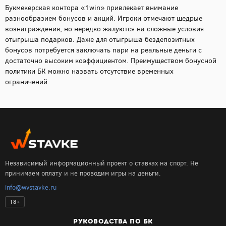
Букмекерская контора «1win» привлекает внимание
разнообразием бонусов и акций. Игроки отмечают щедрые
вознаграждения, но нередко жалуются на сложные условия
отыгрыша подарков. Даже для отыгрыша бездепозитных
бонусов потребуется заключать пари на реальные деньги с
достаточно высоким коэффициентом. Преимуществом бонусной
политики БК можно назвать отсутствие временных
ограничений.
Независимый информационный проект о ставках на спорт. Не
принимаем оплату и не проводим игры на деньги.
info@wvstavke.ru
18+
РУКОВОДСТВА ПО БК