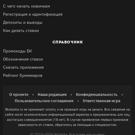
С чего начать новичкам
Регистрация и идентификация
Депозиты и выводы
Как делать ставки
СПРАВОЧНИК
Промокоды БК
Обозначения ставок
Скачать приложения
Рейтинг букмекеров
О проекте
Наша редакция
Конфиденциальность
Пользовательское соглашение
Ответственная игра
Wvstavke.ru не принимает оплату и не проводит игры на деньги. Все сведения на
сайте носят исключительно информационный характер и предназначены для лиц,
достигших совершеннолетия (18 лет). В случае проявления первых признаков
зависимости от ставок, обратитесь за помощью к специалистам.
© 2022–2026 Wstavke. Все права защищены.