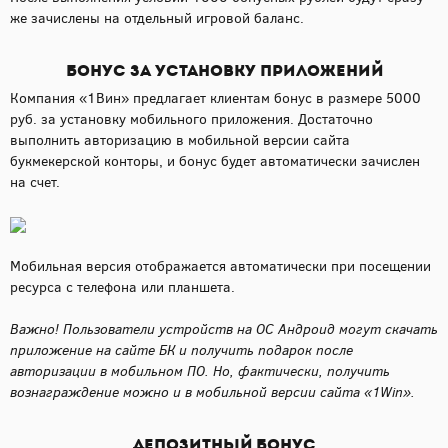
же зачислены на отдельный игровой баланс.
Бонус за установку приложений
Компания «1Вин» предлагает клиентам бонус в размере 5000
руб. за установку мобильного приложения. Достаточно
выполнить авторизацию в мобильной версии сайта
букмекерской конторы, и бонус будет автоматически зачислен
на счет.
Мобильная версия отображается автоматически при посещении
ресурса с телефона или планшета.
Важно! Пользователи устройств на ОС Андроид могут скачать
приложение на сайте БК и получить подарок после
авторизации в мобильном ПО. Но, фактически, получить
вознаграждение можно и в мобильной версии сайта «1Win».
Депозитный бонус