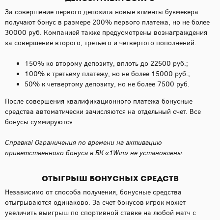
За совершение первого депозита новые клиенты букмекера
получают бонус в размере 200% первого платежа, но не более
30000 руб. Компанией также предусмотрены вознаграждения
за совершение второго, третьего и четвертого пополнений:
150% ко второму депозиту, вплоть до 22500 руб.;
100% к третьему платежу, но не более 15000 руб.;
50% к четвертому депозиту, но не более 7500 руб.
После совершения квалификационного платежа бонусные
средства автоматически зачисляются на отдельный счет. Все
бонусы суммируются.
Справка! Ограничения по времени на активацию
приветственного бонуса в БК «1Win» не установлены.
Отыгрыш бонусных средств
Независимо от способа получения, бонусные средства
отыгрываются одинаково. За счет бонусов игрок может
увеличить выигрыш по спортивной ставке на любой матч с