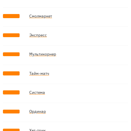
Смолмаркет
Экспресс
Мультикорнер
Тайм-матч
Система
Ординар
Хет-трик