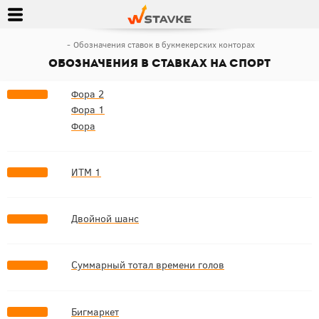
Обозначения ставок в букмекерских конторах
Обозначения в ставках на спорт
Фора 2
Фора 1
Фора
ИТМ 1
Двойной шанс
Суммарный тотал времени голов
Бигмаркет