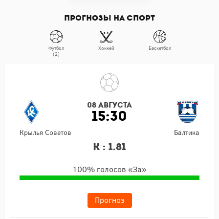
Прогнозы на спорт
Футбол
Хоккей
Баскетбол
(2)
08 августа
15:30
Крылья Советов
Балтика
К : 1.81
100% голосов «За»
Прогноз