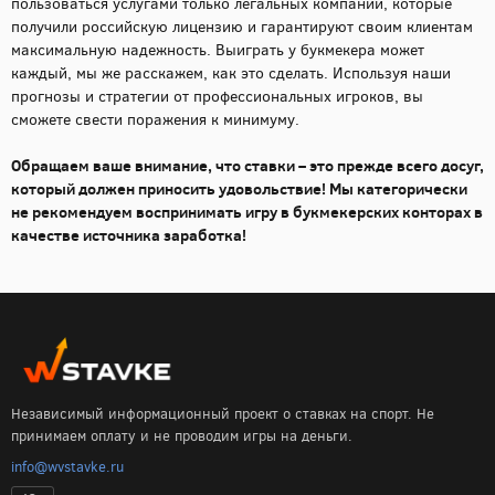
пользоваться услугами только легальных компаний, которые
получили российскую лицензию и гарантируют своим клиентам
максимальную надежность. Выиграть у букмекера может
каждый, мы же расскажем, как это сделать. Используя наши
прогнозы и стратегии от профессиональных игроков, вы
сможете свести поражения к минимуму.
Обращаем ваше внимание, что ставки – это прежде всего досуг,
который должен приносить удовольствие! Мы категорически
не рекомендуем воспринимать игру в букмекерских конторах в
качестве источника заработка!
Независимый информационный проект о ставках на спорт. Не
принимаем оплату и не проводим игры на деньги.
info@wvstavke.ru