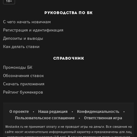
18+
РУКОВОДСТВА ПО БК
С чего начать новичкам
Регистрация и идентификация
Депозиты и выводы
Как делать ставки
СПРАВОЧНИК
Промокоды БК
Обозначения ставок
Скачать приложения
Рейтинг букмекеров
О проекте
Наша редакция
Конфиденциальность
Пользовательское соглашение
Ответственная игра
Wvstavke.ru не принимает оплату и не проводит игры на деньги. Все сведения на
сайте носят исключительно информационный характер и предназначены для лиц,