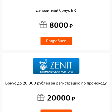
Депозитный бонус БК
8000
Подробнее
Бонус до 20 000 рублей за регистрацию по промокоду
20000