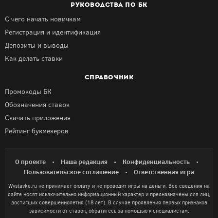
РУКОВОДСТВА ПО БК
С чего начать новичкам
Регистрация и идентификация
Депозиты и выводы
Как делать ставки
СПРАВОЧНИК
Промокоды БК
Обозначения ставок
Скачать приложения
Рейтинг букмекеров
О проекте
Наша редакция
Конфиденциальность
Пользовательское соглашение
Ответственная игра
Wvstavke.ru не принимает оплату и не проводит игры на деньги. Все сведения на
сайте носят исключительно информационный характер и предназначены для лиц,
достигших совершеннолетия (18 лет). В случае проявления первых признаков
зависимости от ставок, обратитесь за помощью к специалистам.