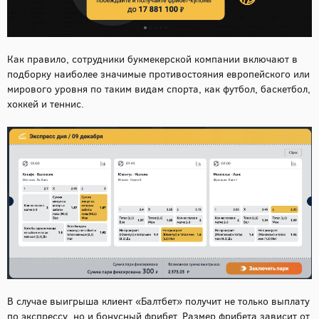
Как правило, сотрудники букмекерской компании включают в
подборку наиболее значимые противостояния европейского или
мирового уровня по таким видам спорта, как футбол, баскетбол,
хоккей и теннис.
В случае выигрыша клиент «Балтбет» получит не только выплату
по экспрессу, но и бонусный фрибет. Размер фрибета зависит от