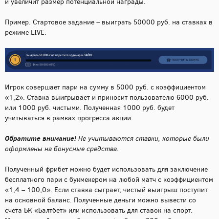
и увеличит размер потенциальной награды.
Пример. Стартовое задание – выиграть 50000 руб. на ставках в
режиме LIVE.
Игрок совершает пари на сумму в 5000 руб. с коэффициентом
«1,2». Ставка выигрывает и приносит пользователю 6000 руб.
или 1000 руб. чистыми. Полученная 1000 руб. будет
учитываться в рамках прогресса акции.
Обратите внимание!
Не учитываются ставки, которые были
оформлены на бонусные средства.
Полученный фрибет можно будет использовать для заключение
бесплатного пари с букмекером на любой матч с коэффициентом
«1,4 – 100,0». Если ставка сыграет, чистый выигрыш поступит
на основной баланс. Полученные деньги можно вывести со
счета БК «Балтбет» или использовать для ставок на спорт.