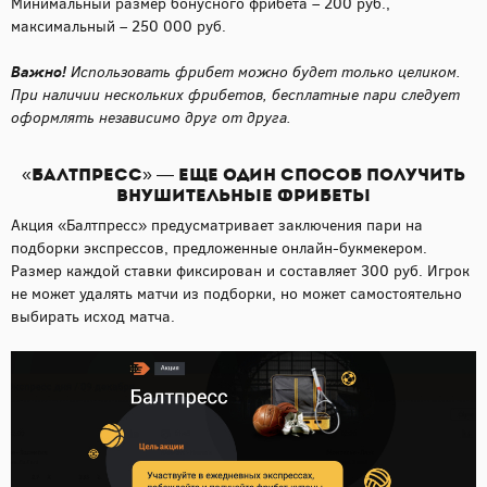
Минимальный размер бонусного фрибета – 200 руб.,
максимальный – 250 000 руб.
Важно!
Использовать фрибет можно будет только целиком.
При наличии нескольких фрибетов, бесплатные пари следует
оформлять независимо друг от друга.
«Балтпресс» — еще один способ получить
внушительные фрибеты
Акция «Балтпресс» предусматривает заключения пари на
подборки экспрессов, предложенные онлайн-букмекером.
Размер каждой ставки фиксирован и составляет 300 руб. Игрок
не может удалять матчи из подборки, но может самостоятельно
выбирать исход матча.