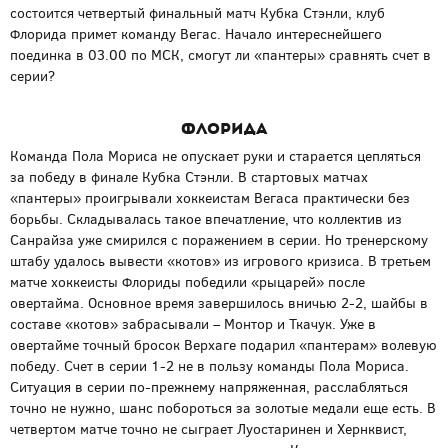
состоится четвертый финальный матч Кубка Стэнли, клуб
Флорида примет команду Вегас. Начало интереснейшего
поединка в 03.00 по МСК, смогут ли «пантеры» сравнять счет в
серии?
Флорида
Команда Пола Мориса не опускает руки и старается цепляться
за победу в финале Кубка Стэнли. В стартовых матчах
«пантеры» проигрывали хоккеистам Вегаса практически без
борьбы. Складывалась такое впечатление, что коллектив из
Санрайза уже смирился с поражением в серии. Но тренерскому
штабу удалось вывести «котов» из игрового кризиса. В третьем
матче хоккеисты Флориды победили «рыцарей» после
овертайма. Основное время завершилось вничью 2-2, шайбы в
составе «котов» забрасывали – Монтор и Ткачук. Уже в
овертайме точный бросок Верхаге подарил «пантерам» волевую
победу. Счет в серии 1-2 не в пользу команды Пола Мориса.
Ситуация в серии по-прежнему напряженная, расслабляться
точно не нужно, шанс побороться за золотые медали еще есть. В
четвертом матче точно не сыграет Луостаринен и Хернквист,