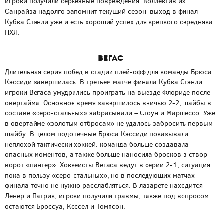
игроки получили серьезные повреждения. Коллектив из
Санрайза надолго запомнит текущий сезон, выход в финал
Кубка Стэнли уже и есть хороший успех для крепкого середняка
НХЛ.
Вегас
Длительная серия побед в стадии плей-офф для команды Брюса
Кэссиди завершилась. В третьем матче финала Кубка Стэнли
игроки Вегаса умудрились проиграть на выезде Флориде после
овертайма. Основное время завершилось вничью 2-2, шайбы в
составе «серо-стальных» забрасывали – Стоун и Маршессо. Уже
в овертайме «золотым отбросам» не удалось забросить первым
шайбу. В целом подопечные Брюса Кэссиди показывали
неплохой тактически хоккей, команда больше создавала
опасных моментов, а также больше наносила бросков в створ
ворот «пантер». Хоккеисты Вегаса ведут в серии 2-1, ситуация
пока в пользу «серо-стальных», но в последующих матчах
финала точно не нужно расслабляться. В лазарете находится
Ленер и Патрик, игроки получили травмы, также под вопросом
остаются Броссуа, Кессел и Томпсон.