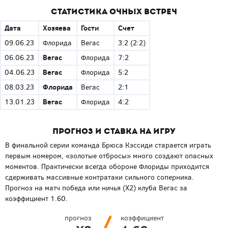
Статистика очных встреч
Дата
Хозяева
Гости
Счет
09.06.23
Флорида
Вегас
3:2
(2:2)
Вегас
06.06.23
Флорида
7:2
Вегас
04.06.23
Флорида
5:2
Флорида
08.03.23
Вегас
2:1
Вегас
13.01.23
Флорида
4:2
Прогноз и ставка на игру
В финальной серии команда Брюса Кэссиди старается играть
первым номером, «золотые отбросы» много создают опасных
моментов. Практически всегда обороне Флориды приходится
сдерживать массивные контратаки сильного соперника.
Прогноз на матч победа или ничья (Х2) клуба Вегас за
коэффициент 1.60.
прогноз
коэффициент