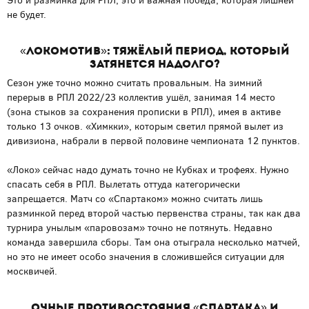
Это и разминка для РПЛ, это и важная победа, которая лишней
не будет.
«Локомотив»: тяжёлый период, который
затянется надолго?
Сезон уже точно можно считать провальным. На зимний
перерыв в РПЛ 2022/23 коллектив ушёл, занимая 14 место
(зона стыков за сохранения прописки в РПЛ), имея в активе
только 13 очков. «Химкки», которым светил прямой вылет из
дивизиона, набрали в первой половине чемпионата 12 пунктов.
«Локо» сейчас надо думать точно не Кубках и трофеях. Нужно
спасать себя в РПЛ. Вылетать оттуда категорически
запрещается. Матч со «Спартаком» можно считать лишь
разминкой перед второй частью первенства страны, так как два
турнира унылым «паровозам» точно не потянуть. Недавно
команда завершила сборы. Там она отыграла несколько матчей,
но это не имеет особо значения в сложившейся ситуации для
москвичей.
Очные противостояния «Спартака» и