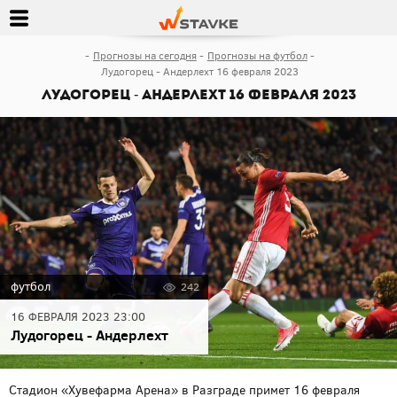
Прогнозы на сегодня
Прогнозы на футбол
Лудогорец - Андерлехт 16 февраля 2023
Лудогорец - Андерлехт 16 февраля 2023
футбол
242
16 ФЕВРАЛЯ 2023 23:00
Лудогорец - Андерлехт
Стадион «Хувефарма Арена» в Разграде примет 16 февраля