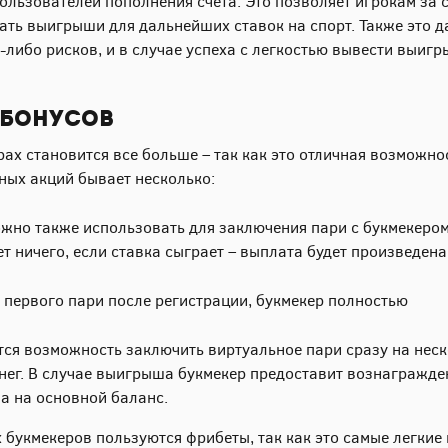
пользователей пополнения счета. Это позволяет игрокам за 
ать выигрыши для дальнейших ставок на спорт. Также это д
-либо рисков, и в случае успеха с легкостью вывести выигр
 бонусов
ах становится все больше – так как это отличная возможно
ных акций бывает несколько:
ожно также использовать для заключения пари с букмекером
т ничего, если ставка сыграет – выплата будет произведена
 первого пари после регистрации, букмекер полностью
ся возможность заключить виртуальное пари сразу на нес
нег. В случае выигрыша букмекер предоставит вознагражде
а на основной баланс.
букмекеров пользуются фрибеты, так как это самые легкие 