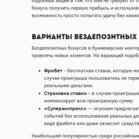
подобных акций в том, что они не требуют от 
бонуса получить первую прибыль и использов
возможность просто попытать удачу без каких
Варианты бездепозитных
Бездепозитных бонусов в букмекерских контор
привлечь новых клиентов. Но вариаций подоб
Фрибет
– бесплатная ставка, которую м
случае проигрыша пользователь не теряе
реальными деньгами.
Страховка ставки
– в случае проигрыша
компенсирует всю проигранную сумму.
«Суперэкспресс»
— игрокам предлагает
событий без использования реальных де
виде фрибета или даже зачислит средств
Наибольшей популярностью среди российских 