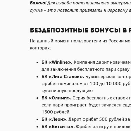
Важно!
Для вывода потенциального выигрыша
сумма – это позволит привязать к игровому 
Бездепозитные бонусы в 
На данный момент пользователи из России мо
конторах:
БК «
Winline
».
Компания дарит новичкам 
для заключения бесплатного пари сразу
БК «Лига Ставок».
Букмекерская контор
фрибет номиналом от 100 до 10 000 руб
сувенирную продукцию.
БК «Олимп».
Серия бесплатных ставок п
если пари проиграет, будет зачислен еще
1500 рублей.
БК «Леон»
. Дарит фрибет 500 рублей з
БК «
Бетсити».
Фрибет за игру в прилож