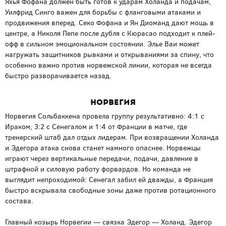
Яхья Фофана должен быть готов к ударам Холанда и подачам,
Уилфрид Синго важен для борьбы с фланговыми атаками и
продвижения вперед. Секо Фофана и Ян Диоманд дают мощь в
центре, а Николя Пепе после дубля с Кюрасао подходит к плей-
офф в сильном эмоциональном состоянии. Элье Ваи может
нагружать защитников рывками и открываниями за спину, что
особенно важно против норвежской линии, которая не всегда
быстро разворачивается назад.
Норвегия
Норвегия Сольбаккена провела группу результативно: 4:1 с
Ираком, 3:2 с Сенегалом и 1:4 от Франции в матче, где
тренерский штаб дал отдых лидерам. При возвращении Холанда
и Эдегора атака снова станет намного опаснее. Норвежцы
играют через вертикальные передачи, подачи, давление в
штрафной и силовую работу форвардов. Но команда не
выглядит непроходимой: Сенегал забил ей дважды, а Франция
быстро вскрывала свободные зоны даже против ротационного
состава.
Главный козырь Норвегии — связка Эдегор — Холанд. Эдегор