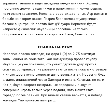
управляет темпом и ищет передачи между линиями, Холанд
постоянно держит защитников в напряжении и может решить
матч одним касанием. Нюланд в воротах дает опыт, Аер важен в
борьбе на втором этаже, Патрик Берг помогает удерживать
баланс в центре. Но против Кот-д'Ивуара Норвегии будет
непросто физически: ивуарийцы способны не только
обороняться, но и отвечать скоростью Пепе, Синго и Ваи.
Ставка на игру
Норвегия опасна впереди, но фора1 (0) за 2,75 выглядит
завышенной на фоне того, как Кот-д'Ивуар провел группу.
Ивуарийцы уже показали, что умеют держать удар против
сильных соперников, не разваливаются после тяжелых отрезков
и имеют достаточно скорости для ответных атак. Норвегия будет
владеть инициативой через Эдегора и искать Холанда, но если
Кот-д'Ивуар закроет центральные передачи и вынудит
соперника играть только через подачи, матч может стать
гораздо более равным. При ничьей ставка вернется, а победа
команды Фаэ принесет выигрыш.