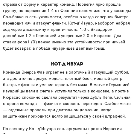
отражают форму и характер команд. Норвегия ярко прошла
группу, но поражение 1:4 от Франции напомнило, что у команды
Сольбаккена есть уязвимости, особенно когда соперник быстро
переводит мяч и атакует фланги. Кот-д'Ивуар, наоборот, набрал
ход через дисциплину и практичность: 1:0 с Эквадором,
достойные 1:2 с Германией и уверенные 2:0 с Кюрасао. Для
ставки фора1 (0) важна именно эта устойчивость: при ничьей
будет возврат, а победа ивуарийцев дает выигрыш.
Кот-д'Ивуар
Команда Эмерса Фаэ играет не в хаотичный атакующий футбол,
а в достаточно зрелую модель: плотный блок, мощный центр,
быстрые фланги и умение терпеть без мяча. В матче с Германией
ивуарийцы вели в счете и уступили только в концовке, а против
Кюрасао спокойно сделали результат через дубль Пепе. Сильная
сторона команды — физика и скорость переходов. Слабое место
— отдельные провалы при длительном давлении, когда
защитникам приходится долго защищаться у своей штрафной.
По составу у Кот-д'Ивуара есть аргументы против Норвегии.