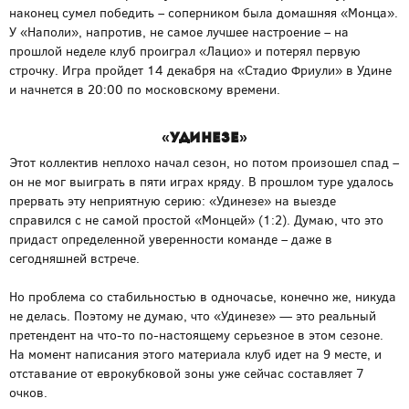
наконец сумел победить – соперником была домашняя «Монца».
У «Наполи», напротив, не самое лучшее настроение – на
прошлой неделе клуб проиграл «Лацио» и потерял первую
строчку. Игра пройдет 14 декабря на «Стадио Фриули» в Удине
и начнется в 20:00 по московскому времени.
«Удинезе»
Этот коллектив неплохо начал сезон, но потом произошел спад –
он не мог выиграть в пяти играх кряду. В прошлом туре удалось
прервать эту неприятную серию: «Удинезе» на выезде
справился с не самой простой «Монцей» (1:2). Думаю, что это
придаст определенной уверенности команде – даже в
сегодняшней встрече.
Но проблема со стабильностью в одночасье, конечно же, никуда
не делась. Поэтому не думаю, что «Удинезе» — это реальный
претендент на что-то по-настоящему серьезное в этом сезоне.
На момент написания этого материала клуб идет на 9 месте, и
отставание от еврокубковой зоны уже сейчас составляет 7
очков.