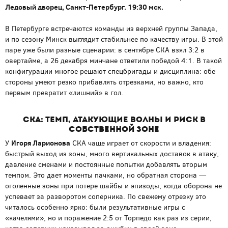
Ледовый дворец, Санкт-Петербург. 19:30 мск.
В Петербурге встречаются команды из верхней группы Запада,
и по сезону Минск выглядит стабильнее по качеству игры. В этой
паре уже были разные сценарии: в сентябре СКА взял 3:2 в
овертайме, а 26 декабря минчане ответили победой 4:1. В такой
конфигурации многое решают спецбригады и дисциплина: обе
стороны умеют резко прибавлять отрезками, но важно, кто
первым превратит «лишний» в гол.
СКА: темп, атакующие волны и риск в
собственной зоне
Игоря Ларионова
У
СКА чаще играет от скорости и владения:
быстрый выход из зоны, много вертикальных доставок в атаку,
давление сменами и постоянные попытки добавлять вторым
темпом. Это дает моменты пачками, но обратная сторона —
оголенные зоны при потере шайбы и эпизоды, когда оборона не
успевает за разворотом соперника. По свежему отрезку это
читалось особенно ярко: были результативные игры с
«качелями», но и поражение 2:5 от Торпедо как раз из серии,