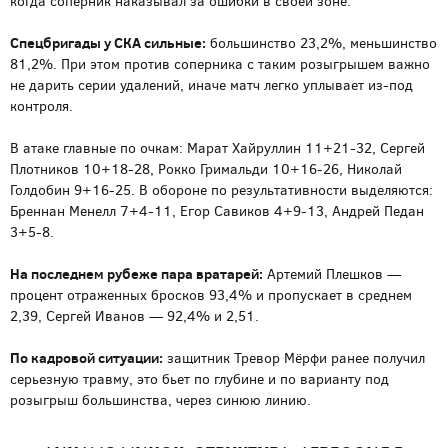
когда соперник наказывал за ошибки в своей зоне.
Спецбригады у СКА сильные:
большинство 23,2%, меньшинство
81,2%. При этом против соперника с таким розыгрышем важно
не дарить серии удалений, иначе матч легко уплывает из-под
контроля.
В атаке главные по очкам: Марат Хайруллин 11+21-32, Сергей
Плотников 10+18-28, Рокко Гримальди 10+16-26, Николай
Голдобин 9+16-25. В обороне по результативности выделяются:
Бреннан Менелл 7+4-11, Егор Савиков 4+9-13, Андрей Педан
3+5-8.
На последнем рубеже пара вратарей:
Артемий Плешков —
процент отраженных бросков 93,4% и пропускает в среднем
2,39, Сергей Иванов — 92,4% и 2,51.
По кадровой ситуации:
защитник Тревор Мёрфи ранее получил
серьезную травму, это бьет по глубине и по варианту под
розыгрыш большинства, через синюю линию.