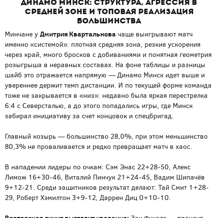
Динамо Минск: структура, агрессия в
средней зоне и топовая реализация
большинства
Дмитрия Квартальнова
Минчане у
чаще выигрывают матч
именно «системой»: плотная средняя зона, резкие ускорения
через край, много бросков с добиваниями и понятная геометрия
розыгрыша в неравных составах. На фоне таблицы и разницы
шайб это отражается напрямую — Динамо Минск идет выше и
увереннее держит темп дистанции. И по текущей форме команда
тоже не закрывается в «низ»: недавно была яркая перестрелка
6:4 с Северсталью, а до этого попадались игры, где Минск
забирал инициативу за счет концовок и спецбригад.
Главный козырь — большинство 28,0%, при этом меньшинство
80,3% не проваливается и редко превращает матч в хаос.
В нападении лидеры по очкам: Сэм Энас 22+28-50, Алекс
Лимож 16+30-46, Виталий Пинчук 21+24-45, Вадим Шипачёв
9+12-21. Среди защитников результат делают: Тай Смит 1+28-
29, Роберт Хэмилтон 3+9-12, Даррен Диц 0+10-10.
Вратарская линия выглядит уверенно: