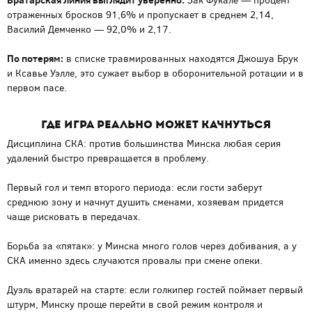
Зак Фукале — процент
отраженных бросков 91,6% и пропускает в среднем 2,14,
Василий Демченко — 92,0% и 2,17.
По потерям:
в списке травмированных находятся Джошуа Брук
и Ксавье Уэлле, это сужает выбор в оборонительной ротации и в
первом пасе.
Где игра реально может качнуться
Дисциплина СКА: против большинства Минска любая серия
удалений быстро превращается в проблему.
Первый гол и темп второго периода: если гости заберут
среднюю зону и начнут душить сменами, хозяевам придется
чаще рисковать в передачах.
Борьба за «пятак»: у Минска много голов через добивания, а у
СКА именно здесь случаются провалы при смене опеки.
Дуэль вратарей на старте: если голкипер гостей поймает первый
штурм, Минску проще перейти в свой режим контроля и