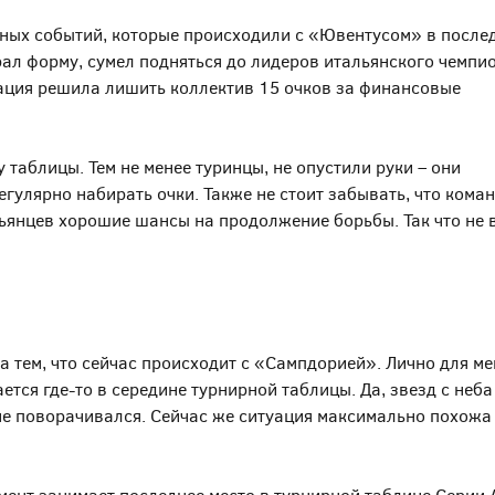
ужных событий, которые происходили с «Ювентусом» в после
ал форму, сумел подняться до лидеров итальянского чемпи
ация решила лишить коллектив 15 очков за финансовые
таблицы. Тем не менее туринцы, не опустили руки – они
улярно набирать очки. Также не стоит забывать, что кома
льянцев хорошие шансы на продолжение борьбы. Так что не 
а тем, что сейчас происходит с «Сампдорией». Лично для ме
ется где-то в середине турнирной таблицы. Да, звезд с неба
 не поворачивался. Сейчас же ситуация максимально похожа