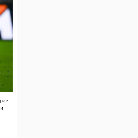
грает
 и