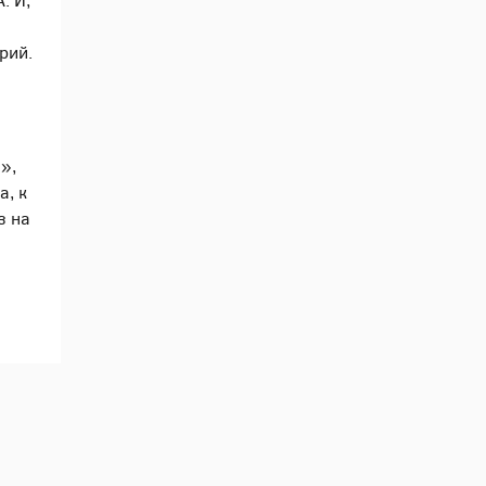
. И,
рий.
»,
а, к
з на