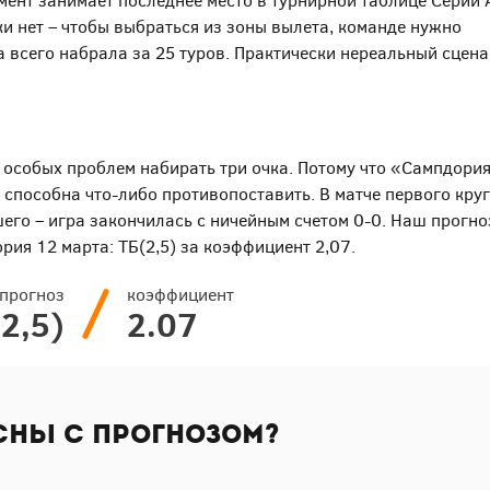
мент занимает последнее место в турнирной таблице Серии А
ки нет – чтобы выбраться из зоны вылета, команде нужно
а всего набрала за 25 туров. Практически нереальный сцена
 особых проблем набирать три очка. Потому что «Сампдория
 способна что-либо противопоставить. В матче первого круг
его – игра закончилась с ничейным счетом 0-0. Наш прогно
рия 12 марта: ТБ(2,5) за коэффициент 2,07.
прогноз
коэффициент
(2,5)
2.07
сны с прогнозом?