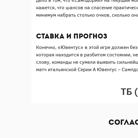
Дело в том, что «Сампдория» на текущий мо
кажется, что шансов на спасение практичес
минимум набрать столько очков, сколько он
Ставка и прогноз
Конечно, «Ювентус» в этой игре должен без
которая находится в разбитом состоянии, не
слову, команды не сумели выявить сильнейш
матч итальянской Серии А Ювентус – Сампдо
ТБ 
Согла