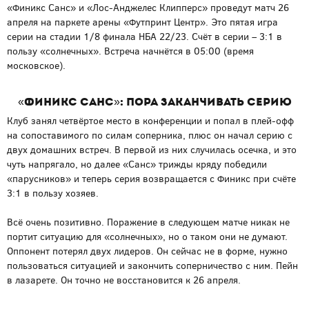
«Финикс Санс» и «Лос-Анджелес Клипперс» проведут матч 26
апреля на паркете арены «Футпринт Центр». Это пятая игра
серии на стадии 1/8 финала НБА 22/23. Счёт в серии – 3:1 в
пользу «солнечных». Встреча начнётся в 05:00 (время
московское).
«Финикс Санс»: пора заканчивать серию
Клуб занял четвёртое место в конференции и попал в плей-офф
на сопоставимого по силам соперника, плюс он начал серию с
двух домашних встреч. В первой из них случилась осечка, и это
чуть напрягало, но далее «Санс» трижды кряду победили
«парусников» и теперь серия возвращается с Финикс при счёте
3:1 в пользу хозяев.
Всё очень позитивно. Поражение в следующем матче никак не
портит ситуацию для «солнечных», но о таком они не думают.
Оппонент потерял двух лидеров. Он сейчас не в форме, нужно
пользоваться ситуацией и закончить соперничество с ним. Пейн
в лазарете. Он точно не восстановится к 26 апреля.