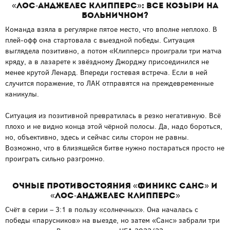
«Лос-Анджелес Клипперс»: все козыри на
больничном?
Команда взяла в регулярке пятое место, что вполне неплохо. В
плей-офф она стартовала с выездной победы. Ситуация
выглядела позитивно, а потом «Клипперс» проиграли три матча
кряду, а в лазарете к звёздному Джорджу присоединился не
менее крутой Ленард. Впереди гостевая встреча. Если в ней
случится поражение, то ЛАК отправятся на преждевременные
каникулы.
Ситуация из позитивной превратилась в резко негативную. Всё
плохо и не видно конца этой чёрной полосы. Да, надо бороться,
но, объективно, здесь и сейчас силы сторон не равны.
Возможно, что в близящейся битве нужно постараться просто не
проиграть сильно разгромно.
Очные противостояния «Финикс Санс» и
«Лос-Анджелес Клипперс»
Счёт в серии – 3:1 в пользу «солнечных». Она началась с
победы «парусников» на выезде, но затем «Санс» забрали три