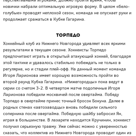
перспективными игроками, должно пройти время, чтобы
новички набрали оптимальную игровую форму. В целом «бело-
голубые» проводят неплохой сезон, команда не опускает руки и
продолжает сражаться в Кубке Гагарина.
Торпедо
Хоккейный клуб из Нижнего Новгорода удивляет всех яркими
результатами в текущем сезоне. Хоккеисты Торпедо
предпочитают играть в открытый атакующий хоккей, благодаря
этой тактике и удавалось стабильно побеждать не только в
регулярке, но и стадии плей-офф. На данный момент команда
Игоря Ларионова имеет хорошую возможность пройти во
второй раунд Кубка Гагарина. «Нижегородцы» пока ведут в
серии со счетом 3-2. В четвертом матче подопечные Игоря
Ларионова победили москвичей после овертайма. Победу
Торпедо в овертайме принес точный бросок Бокуна. Далее в
родных стенах «автозаводцы» вновь победили сильного
соперника после овертайма. Победную шайбу забросил Ян,
играя в большинстве. В лазарете находится Кручинин, хоккеист
получил серьезную травму. Уже сейчас можно с уверенностью
сказать, что коллектив из Нижнего Новгорода проводит один из