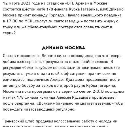
12 марта 2023 года на стадионе «ВТБ Арена» в Москве
состоится шестой матч 1/8 финала Кубка Гагарина, клуб Динамо
Москва примет команду Торпедо. Начало зрелищного поединка
в 17.00 по МСК, смогут ли «автозаводцы» поставить жирную
точку или же «бело-голубые» постараются сравнять счет в
серии?
Динамо Москва
Состав московского Динамо сильно омолодился, так что теперь
добиваться серьезных результатов стало крайне сложно. В
регулярке «бело-голубые» показывали относительно неплохие
результаты, уже в стадии плей-офф ситуация практически не
изменилась, подопечные Алексея Кудашова продолжают вести
активную борьбу за выход во второй раунд Кубка Гагарина.
Москвичи пока проигрывают в серии со счетом 2-3. В последних
матчах 1/8 финала команда Алексея Кудашова проигрывает
после овертайма. «Волкам» банально не хватает везения, чтобы
побеждать «автозаводцев» регулярно.
Тренерский штаб проделал колоссальную работу с молодыми