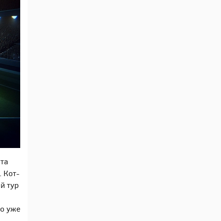
ата
 Кот-
й тур
ао уже