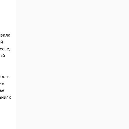
ивала
ей
ссье,
ный
ность
Ян
ье
аниях