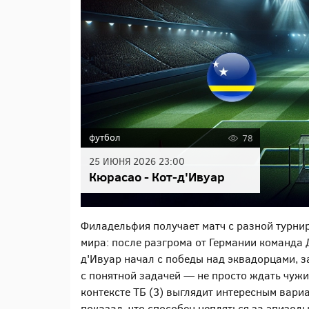
футбол
78
25 ИЮНЯ 2026 23:00
Кюрасао - Кот-д'Ивуар
Филадельфия получает матч с разной турни
мира: после разгрома от Германии команда 
д'Ивуар начал с победы над эквадорцами, за
с понятной задачей — не просто ждать чужи
контексте ТБ (3) выглядит интересным вари
показал, что способен цепляться за эпизод