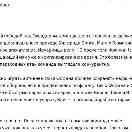
орот.
ой победой над Эквадором: команда долго терпела, выдерж
 индивидуального прохода Уилфрида Синго. Матч с Германи
ное впечатление. Ивуарийцы вели 1:0 после гола Франка Ке
ешающий мяч уже в компенсированное время. Это болезнен
и переходных атак команда выглядела конкурентно.
ужно играть активнее. Яхья Фофана должен сохранять надеж
о в обороне, но и в продвижении по флангу. Секо Фофана и 
 и быстрый первый пас вперед, а в атаке Николя Пепе и Эл
ен в смещениях и ударах, Ваи — в рывках, борьбе и открыв
е начало. После поражения от Германии команда может
 уже показал, что умеет терпеть и ждать ошибок. При этом