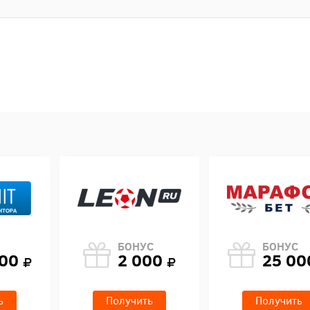
БОНУС
БОНУС
000
2 000
25 0
ь
Получить
Получить