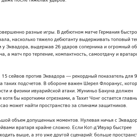
овершенно разные игры. В дебютном матче Германия быстро
зала, насколько тяжело дебютанту выдерживать топовый те
 у Эквадора, выдержав 26 ударов соперника и огромный о
ча, а матч про терпение, компактность, самоотдачу и вратар
: 15 сейвов против Эквадора — рекордный показатель для 
а таких подсчетов. В обороне важен Шерел Флоранус, кото
ости и физики ивуарийской атаки. Жуниньо Бакуна должен
 хотя бы короткими отрезками, а Тахит Чонг остается главн
сао может найти пространство за спинами защитников.
шой объем допущенных моментов. Нулевая ничья с Эквадо
сейвами вратаря крайне сложно. Если Кот-д'Ивуар быстрее
ыходить выше, а это уже другой сценарий: больше пространс