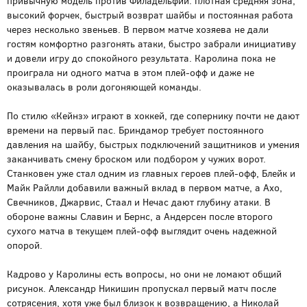
привычную модель против Филадельфии: плотная средняя зона,
высокий форчек, быстрый возврат шайбы и постоянная работа
через несколько звеньев. В первом матче хозяева не дали
гостям комфортно разгонять атаки, быстро забрали инициативу
и довели игру до спокойного результата. Каролина пока не
проиграла ни одного матча в этом плей-офф и даже не
оказывалась в роли догоняющей команды.
По стилю «Кейнз» играют в хоккей, где сопернику почти не дают
времени на первый пас. Бриндамор требует постоянного
давления на шайбу, быстрых подключений защитников и умения
заканчивать смену броском или подбором у чужих ворот.
Станковен уже стал одним из главных героев плей-офф, Блейк и
Майк Райлли добавили важный вклад в первом матче, а Ахо,
Свечников, Джарвис, Стаал и Нечас дают глубину атаки. В
обороне важны Славин и Бернс, а Андерсен после второго
сухого матча в текущем плей-офф выглядит очень надежной
опорой.
Кадрово у Каролины есть вопросы, но они не ломают общий
рисунок. Александр Никишин пропускал первый матч после
сотрясения, хотя уже был близок к возвращению, а Николай