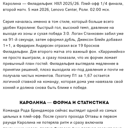
Каролина — Филадельфия: НХЛ 2025/26. Плей-офф 1/4 финала,
второй матч. 5 мая 2026, Lenovo Center, Роли. 02:00 мск.
Серия началась именно в том стиле, который больше всего
удобен Каролине: быстрый гол, высокий темп, давление на
выходе из зоны и сухая победа 3:0. Логан Станковен забил уже
на 91-й секунде, затем оформил дубль, Джексон Блейк добавил
1+1, а Фредерик Андерсен отразил все 19 бросков
Филадельфии. Для второго матча это важный фон. «Харрикейнз»
не просто выиграли, а сразу показали, что их форчек ломает
привычный план гостей. Филадельфия выглядела медленнее в
принятии решений, плохо выходила из-под давления и почти не
получала чистых моментов. Поэтому П1 за 1,67 остается
логичной ставкой на команду, которая дома уже навязала свой
хоккей и должна снова быть ближе к победе.
Каролина — форма и статистика
Команда Рода Бриндамора сейчас выглядит одной из самых
цельных в плей-офф. После сухого прохода Оттавы в первом
раунде Каролина не потеряла ритм и сразу включила