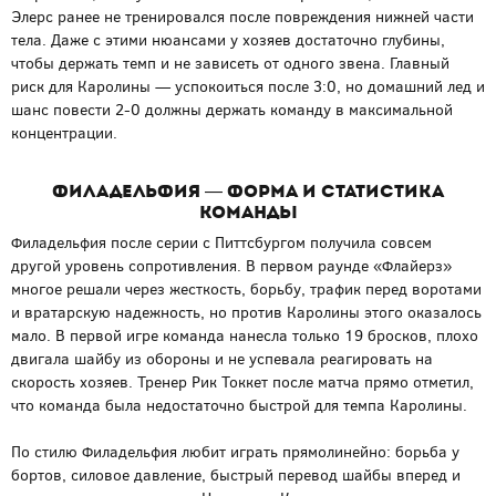
Элерс ранее не тренировался после повреждения нижней части
тела. Даже с этими нюансами у хозяев достаточно глубины,
чтобы держать темп и не зависеть от одного звена. Главный
риск для Каролины — успокоиться после 3:0, но домашний лед и
шанс повести 2-0 должны держать команду в максимальной
концентрации.
Филадельфия — форма и статистика
команды
Филадельфия после серии с Питтсбургом получила совсем
другой уровень сопротивления. В первом раунде «Флайерз»
многое решали через жесткость, борьбу, трафик перед воротами
и вратарскую надежность, но против Каролины этого оказалось
мало. В первой игре команда нанесла только 19 бросков, плохо
двигала шайбу из обороны и не успевала реагировать на
скорость хозяев. Тренер Рик Токкет после матча прямо отметил,
что команда была недостаточно быстрой для темпа Каролины.
По стилю Филадельфия любит играть прямолинейно: борьба у
бортов, силовое давление, быстрый перевод шайбы вперед и