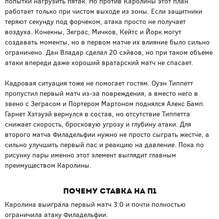
попытки нагрузить пятак. Но против Каролины этот план
работает только при чистом выходе из зоны. Если защитники
теряют секунду под форчеком, атака просто не получает
воздуха. Конекны, Зеграс, Мичков, Кейтс и Йорк могут
создавать моменты, но в первом матче их влияние было сильно
ограничено. Дан Владар сделал 20 сэйвов, но при таком объеме
атаки впереди даже хороший вратарский матч не спасает.
Кадровая ситуация тоже не помогает гостям. Оуэн Типпетт
пропустил первый матч из-за повреждения, а вместо него в
звено с Зеграсом и Портером Мартоном поднялся Алекс Бамп.
Гарнет Хэтэуэй вернулся в состав, но отсутствие Типпетта
снижает скорость, бросковую угрозу и глубину атаки. Для
второго матча Филадельфии нужно не просто сыграть жестче, а
сильно улучшить первый пас и реакцию на давление. Пока по
рисунку пары именно этот элемент выглядит главным
преимуществом Каролины.
Почему ставка на П1
Каролина выиграла первый матч 3:0 и почти полностью
ограничила атаку Филадельфии.