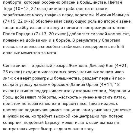
полборта, который особенно опасен в большинстве. Нэйтан
Тодд (10+12, 22 очка) активно работает на пятаке и
зарабатывает массу трафика перед воротами. Михаил Мальцев
(7+15, 22 очка) обеспечивает связующую роль во втором звене,
тащит шайбу из зоны в зону и помогает контролировать темп.
Павел Порядин (7+13, 20 очков) добавляет силовой компонент,
полезен на добивании и в борьбе. В результате у Спартака
несколько звеньев способны стабильно генерировать по 5–6
опасных моментов за матч.
Синяя линия - отдельный козырь Жамнова. Джозеф Кин (4+21,
25 очков) входит в число самых результативных защитников
лиги: он ведёт розыгрыш большинства, раздаёт первый пас и
создаёт угрозу дальним броском. Даниил Орлов (4+14, 18
очков) активно поддерживает атаку вторым темпом, Миронов и
Ярош добавляют габариты, жёсткость и умение чистить пятак,
при этом не теряя качества в первом пасе. Такая модель с
постоянно подключающимися защитниками усиливает давление
в чужой зоне, но требует высокой концентрации при потере:
соперник, подобный Барысу, может искать свои шансы на
контратаках через быстрые диагонали в зону.