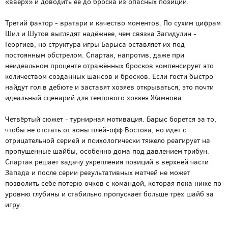
«вверх» и доводить её до броска из опасных позиций.
Третий фактор - вратари и качество моментов. По сухим цифрам
Шил и Шутов выглядят надёжнее, чем связка Загидулин -
Георгиев, но структура игры Барыса оставляет их под
постоянным обстрелом. Спартак, напротив, даже при
неидеальном проценте отражённых бросков компенсирует это
количеством созданных шансов и бросков. Если гости быстро
найдут гол в дебюте и заставят хозяев открываться, это почти
идеальный сценарий для темпового хоккея Жамнова.
Четвёртый сюжет - турнирная мотивация. Барыс борется за то,
чтобы не отстать от зоны плей-офф Востока, но идёт с
отрицательной серией и психологически тяжело реагирует на
пропущенные шайбы, особенно дома под давлением трибун.
Спартак решает задачу укрепления позиций в верхней части
Запада и после серии результативных матчей не может
позволить себе потерю очков с командой, которая пока ниже по
уровню глубины и стабильно пропускает больше трёх шайб за
игру.