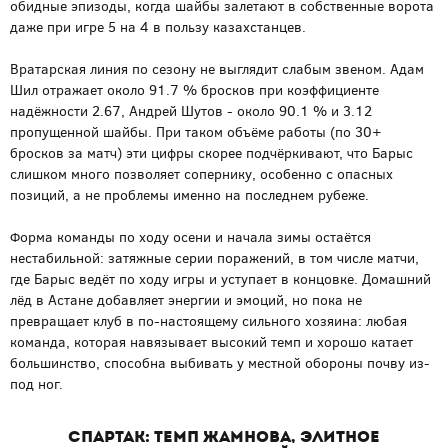
обидные эпизоды, когда шайбы залетают в собственные ворота
даже при игре 5 на 4 в пользу казахстанцев.
Вратарская линия по сезону не выглядит слабым звеном. Адам
Шил отражает около 91.7 % бросков при коэффициенте
надёжности 2.67, Андрей Шутов - около 90.1 % и 3.12
пропущенной шайбы. При таком объёме работы (по 30+
бросков за матч) эти цифры скорее подчёркивают, что Барыс
слишком много позволяет сопернику, особенно с опасных
позиций, а не проблемы именно на последнем рубеже.
Форма команды по ходу осени и начала зимы остаётся
нестабильной: затяжные серии поражений, в том числе матчи,
где Барыс ведёт по ходу игры и уступает в концовке. Домашний
лёд в Астане добавляет энергии и эмоций, но пока не
превращает клуб в по-настоящему сильного хозяина: любая
команда, которая навязывает высокий темп и хорошо катает
большинство, способна выбивать у местной обороны почву из-
под ног.
Спартак: темп Жамнова, элитное