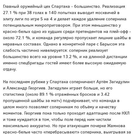
Главный оружейный цех Спартака - большинство. Реализация
27.1 % при 38 голах в 140 попытках выводит москвичей в
элиту лиги по игре 5 на 4 и делает каждое удаление соперника
потенциальным микроприговором. При этом меньшинство у
красно-белых одно из худших среди претендентов на плей-офф -
около 72.1 %, и команда регулярно пропускает лишние шайбы в
неравных составах. Однако в конкретной паре с Барысом эта
слабость частично нивелируется: соперник реализует
большинство всего на уровне 13.2 %, и на длинной дистанции
именно спецбригады гостей имеют более высокую ожидаемую
отдачу.
На последнем рубеже у Спартака соперничают Артём Загидулин
и Александр Георгиев. Загидулин играет больше, но его
статистика (около 89.1 % отражённых бросков и 3.42
пропущенной шайбы за матч) подчёркивает, что команда в
целом много позволяет соперникам по объёму и качеству
моментов. Георгиев пока только проходит адаптацию после НХЛ
и тоже нуждается в том, чтобы поле перед ним чистили
максимально аккуратно. Но при атакующем почерке Жамнова
красно-белые часто «перебрасывают» соперника, выигрывая за