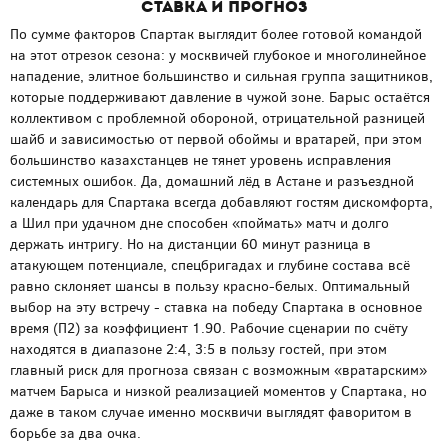
Ставка и прогноз
По сумме факторов Спартак выглядит более готовой командой
на этот отрезок сезона: у москвичей глубокое и многолинейное
нападение, элитное большинство и сильная группа защитников,
которые поддерживают давление в чужой зоне. Барыс остаётся
коллективом с проблемной обороной, отрицательной разницей
шайб и зависимостью от первой обоймы и вратарей, при этом
большинство казахстанцев не тянет уровень исправления
системных ошибок. Да, домашний лёд в Астане и разъездной
календарь для Спартака всегда добавляют гостям дискомфорта,
а Шил при удачном дне способен «поймать» матч и долго
держать интригу. Но на дистанции 60 минут разница в
атакующем потенциале, спецбригадах и глубине состава всё
равно склоняет шансы в пользу красно-белых. Оптимальный
выбор на эту встречу - ставка на победу Спартака в основное
время (П2) за коэффициент 1.90. Рабочие сценарии по счёту
находятся в диапазоне 2:4, 3:5 в пользу гостей, при этом
главный риск для прогноза связан с возможным «вратарским»
матчем Барыса и низкой реализацией моментов у Спартака, но
даже в таком случае именно москвичи выглядят фаворитом в
борьбе за два очка.