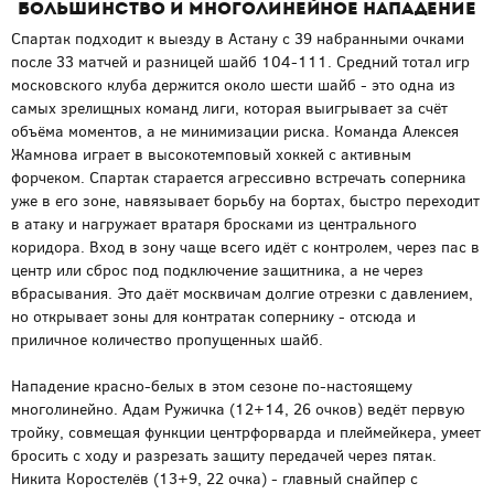
большинство и многолинейное нападение
Спартак подходит к выезду в Астану с 39 набранными очками
после 33 матчей и разницей шайб 104-111. Средний тотал игр
московского клуба держится около шести шайб - это одна из
самых зрелищных команд лиги, которая выигрывает за счёт
объёма моментов, а не минимизации риска. Команда Алексея
Жамнова играет в высокотемповый хоккей с активным
форчеком. Спартак старается агрессивно встречать соперника
уже в его зоне, навязывает борьбу на бортах, быстро переходит
в атаку и нагружает вратаря бросками из центрального
коридора. Вход в зону чаще всего идёт с контролем, через пас в
центр или сброс под подключение защитника, а не через
вбрасывания. Это даёт москвичам долгие отрезки с давлением,
но открывает зоны для контратак сопернику - отсюда и
приличное количество пропущенных шайб.
Нападение красно-белых в этом сезоне по-настоящему
многолинейно. Адам Ружичка (12+14, 26 очков) ведёт первую
тройку, совмещая функции центрфорварда и плеймейкера, умеет
бросить с ходу и разрезать защиту передачей через пятак.
Никита Коростелёв (13+9, 22 очка) - главный снайпер с