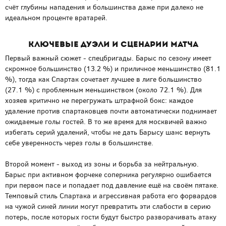
счёт глубины нападения и большинства даже при далеко не
идеальном проценте вратарей.
Ключевые дуэли и сценарии матча
Первый важный сюжет - спецбригады. Барыс по сезону имеет
скромное большинство (13.2 %) и приличное меньшинство (81.1
%), тогда как Спартак сочетает лучшее в лиге большинство
(27.1 %) с проблемным меньшинством (около 72.1 %). Для
хозяев критично не перегружать штрафной бокс: каждое
удаление против спартаковцев почти автоматически поднимает
ожидаемые голы гостей. В то же время для москвичей важно
избегать серий удалений, чтобы не дать Барысу шанс вернуть
себе уверенность через голы в большинстве.
Второй момент - выход из зоны и борьба за нейтральную.
Барыс при активном форчеке соперника регулярно ошибается
при первом пасе и попадает под давление ещё на своём пятаке.
Темповый стиль Спартака и агрессивная работа его форвардов
на чужой синей линии могут превратить эти слабости в серию
потерь, после которых гости будут быстро разворачивать атаку