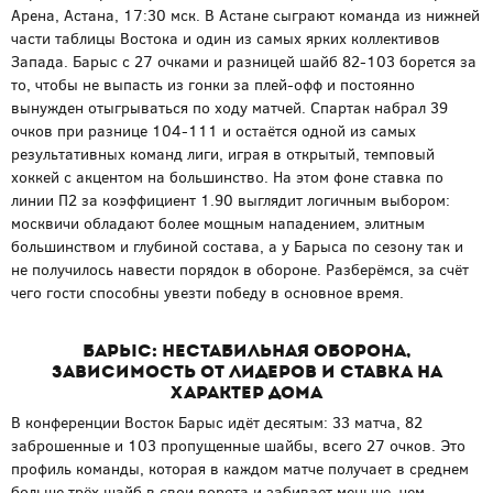
Арена, Астана, 17:30 мск. В Астане сыграют команда из нижней
части таблицы Востока и один из самых ярких коллективов
Запада. Барыс с 27 очками и разницей шайб 82-103 борется за
то, чтобы не выпасть из гонки за плей-офф и постоянно
вынужден отыгрываться по ходу матчей. Спартак набрал 39
очков при разнице 104-111 и остаётся одной из самых
результативных команд лиги, играя в открытый, темповый
хоккей с акцентом на большинство. На этом фоне ставка по
линии П2 за коэффициент 1.90 выглядит логичным выбором:
москвичи обладают более мощным нападением, элитным
большинством и глубиной состава, а у Барыса по сезону так и
не получилось навести порядок в обороне. Разберёмся, за счёт
чего гости способны увезти победу в основное время.
Барыс: нестабильная оборона,
зависимость от лидеров и ставка на
характер дома
В конференции Восток Барыс идёт десятым: 33 матча, 82
заброшенные и 103 пропущенные шайбы, всего 27 очков. Это
профиль команды, которая в каждом матче получает в среднем
больше трёх шайб в свои ворота и забивает меньше, чем