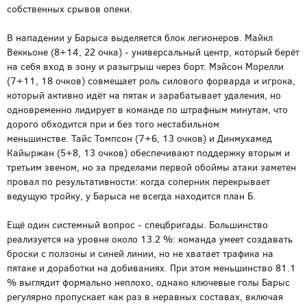
собственных срывов опеки.
В нападении у Барыса выделяется блок легионеров. Майкл
Веккьоне (8+14, 22 очка) - универсальный центр, который берёт
на себя вход в зону и разыгрыш через борт. Мэйсон Морелли
(7+11, 18 очков) совмещает роль силового форварда и игрока,
который активно идёт на пятак и зарабатывает удаления, но
одновременно лидирует в команде по штрафным минутам, что
дорого обходится при и без того нестабильном
меньшинстве. Тайс Томпсон (7+6, 13 очков) и Динмухамед
Кайыржан (5+8, 13 очков) обеспечивают поддержку вторым и
третьим звеном, но за пределами первой обоймы атаки заметен
провал по результативности: когда соперник перекрывает
ведущую тройку, у Барыса не всегда находится план Б.
Ещё один системный вопрос - спецбригады. Большинство
реализуется на уровне около 13.2 %: команда умеет создавать
броски с ползоны и синей линии, но не хватает трафика на
пятаке и доработки на добиваниях. При этом меньшинство 81.1
% выглядит формально неплохо, однако ключевые голы Барыс
регулярно пропускает как раз в неравных составах, включая