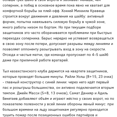
соперник, а побед в основное время пока явно не хватает для
комфортной борьбы за плей-офф. Хоккей Михаила Кравеца
строится вокруг движения и давления на шайбу: активный
форчек, попытка навязывать силовую борьбу в чужой зоне,
много работы низом по бортам. Но при текущем подборе
защитников это часто оборачивается проблемами при быстрых
переходах соперника. Барыс нередко не успевает возвращаться
в свою зону после потери, допускает разрывы между линиями и
позволяет оппоненту разыгрывать вход в зону на скорости.
Отсюда и частые матчи, где команда пропускает по 4–5 шайб
даже при приличной работе вратарей.
Тыл казахстанского клуба держится на квартете защитников,
которые проводят большие минуты. Райли Уолш (8+15, 23 очка)
- главный конструктор с синей линии: через него идёт первый
пас и розыгрыш большинства, он активно подключается вторым
темпом. Джейк Масси (5+8, 13 очков), Самат Данияр и Адиль
Бекетаев добавляют объём и играют жёстко у своих ворот, но по
показателю полезности у всей линии обороны явный минус: при
большом времени на льду защитникам регулярно приходится
тушить пожар после позиционных ошибок партнёров и