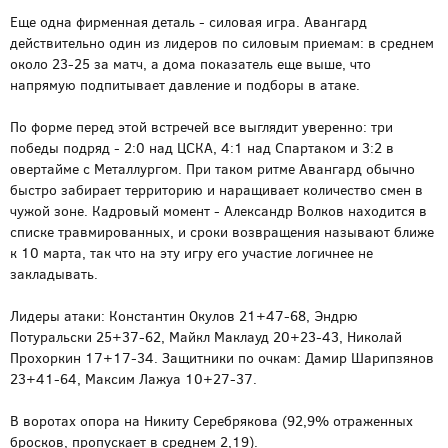
Еще одна фирменная деталь - силовая игра. Авангард
действительно один из лидеров по силовым приемам: в среднем
около 23-25 за матч, а дома показатель еще выше, что
напрямую подпитывает давление и подборы в атаке.
По форме перед этой встречей все выглядит уверенно: три
победы подряд - 2:0 над ЦСКА, 4:1 над Спартаком и 3:2 в
овертайме с Металлургом. При таком ритме Авангард обычно
быстро забирает территорию и наращивает количество смен в
чужой зоне. Кадровый момент - Александр Волков находится в
списке травмированных, и сроки возвращения называют ближе
к 10 марта, так что на эту игру его участие логичнее не
закладывать.
Лидеры атаки: Константин Окулов 21+47-68, Эндрю
Потуральски 25+37-62, Майкл Маклауд 20+23-43, Николай
Прохоркин 17+17-34. Защитники по очкам: Дамир Шарипзянов
23+41-64, Максим Лажуа 10+27-37.
В воротах опора на Никиту Серебрякова (92,9% отраженных
бросков, пропускает в среднем 2,19).