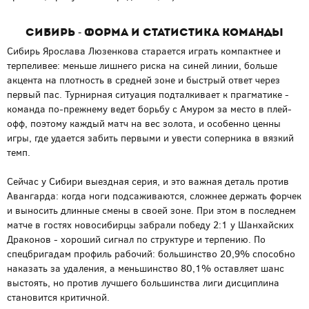
Сибирь - форма и статистика команды
Сибирь Ярослава Люзенкова старается играть компактнее и
терпеливее: меньше лишнего риска на синей линии, больше
акцента на плотность в средней зоне и быстрый ответ через
первый пас. Турнирная ситуация подталкивает к прагматике -
команда по-прежнему ведет борьбу с Амуром за место в плей-
офф, поэтому каждый матч на вес золота, и особенно ценны
игры, где удается забить первыми и увести соперника в вязкий
темп.
Сейчас у Сибири выездная серия, и это важная деталь против
Авангарда: когда ноги подсаживаются, сложнее держать форчек
и выносить длинные смены в своей зоне. При этом в последнем
матче в гостях новосибирцы забрали победу 2:1 у Шанхайских
Драконов - хороший сигнал по структуре и терпению. По
спецбригадам профиль рабочий: большинство 20,9% способно
наказать за удаления, а меньшинство 80,1% оставляет шанс
выстоять, но против лучшего большинства лиги дисциплина
становится критичной.